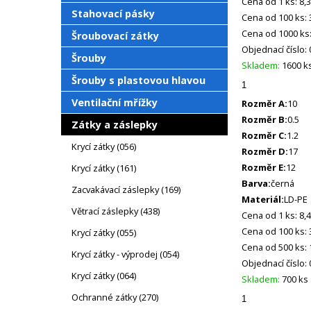
Cena od 1 ks: 8,
Stahovací pásky
Cena od 100 ks: 
Cena od 1000 ks:
Šroubovací zátky
Objednací číslo:
Šrouby
Skladem:
1600 k
Šrouby s plastovou hlavou
Ventilační mřížky
Rozměr A:
10
Rozměr B:
0.5
Zátky a záslepky
Rozměr C:
1.2
Krycí zátky (056)
Rozměr D:
17
Rozměr E:
12
Krycí zátky (161)
Barva:
černá
Zacvakávací záslepky (169)
Materiál:
LD-PE
Větrací záslepky (438)
Cena od 1 ks: 8,
Cena od 100 ks: 
Krycí zátky (055)
Cena od 500 ks: 
Krycí zátky - výprodej (054)
Objednací číslo:
Krycí zátky (064)
Skladem:
700 ks
Ochranné zátky (270)