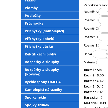
PEEK®
Zacvakávací zátk
Plomby
Rozměr A:
Podložky
Rozměr B:
Průchodky
Rozměr C:
Příchytky (samolepící)
Rozměr D:
Příchytky kabelů
Rozměr E:
Příchytky pásků
Barva:
Rektifikační prvky
Rozpěrky a sloupky
Materiál:
Rozpěrky a sloupky
Rozměr A:
8
(kovové)
Rozměr B:
0.5
Rozměr C:
1.2
Rychlospony OMEGA
Rozměr D:
15
Samolepící nárazníky
Rozměr E:
12
Spojky jeklů
Barva:
černá
Materiál:
LD-PE
Spojky trubek