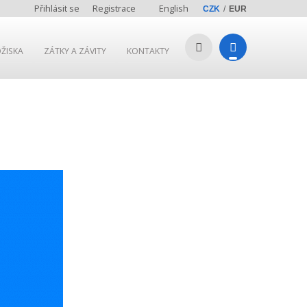
Přihlásit se
Registrace
English
CZK
EUR
ŽISKA
ZÁTKY A ZÁVITY
KONTAKTY