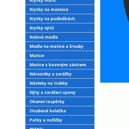
Krytky matic
Krytky na maznice
Krytky na podložkách
Krytky nýtů
Kulová madla
Madla na matice a šrouby
Matice
Matice s kovovým závitem
Nárazníky a zarážky
Návleky na trubky
Nýty a zarážecí spony
Okenní rozpěrky
Ozubená kolečka
Patky a nožičky