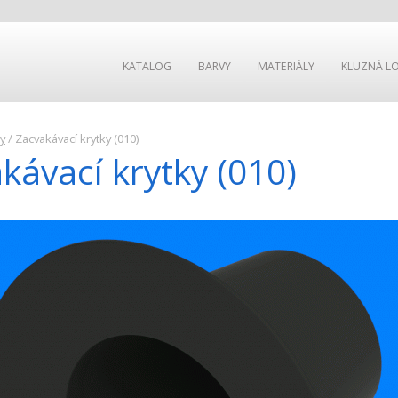
KATALOG
BARVY
MATERIÁLY
KLUZNÁ LO
y
/
Zacvakávací krytky (010)
kávací krytky (010)