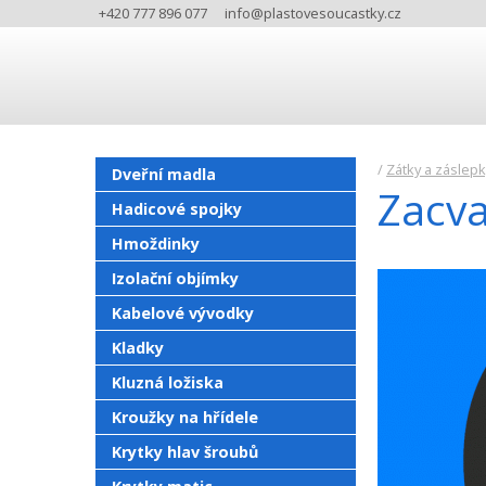
+420 777 896 077
info@plastovesoucastky.cz
/
Zátky a záslepk
Dveřní madla
Zacva
Hadicové spojky
Hmoždinky
Izolační objímky
Kabelové vývodky
Kladky
Kluzná ložiska
Kroužky na hřídele
Krytky hlav šroubů