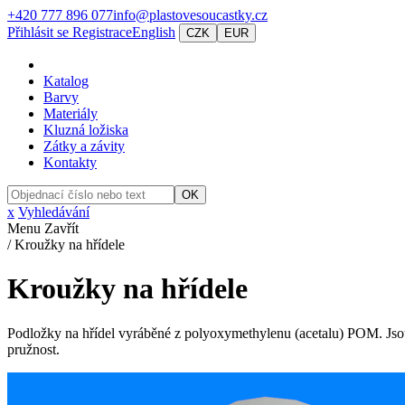
+420 777 896 077
info@plastovesoucastky.cz
Přihlásit se
Registrace
English
CZK
EUR
Katalog
Barvy
Materiály
Kluzná ložiska
Zátky a závity
Kontakty
OK
x
Vyhledávání
Menu
Zavřít
/
Kroužky na hřídele
Kroužky na hřídele
Podložky na hřídel vyráběné z polyoxymethylenu (acetalu) POM. Jsou a
pružnost.