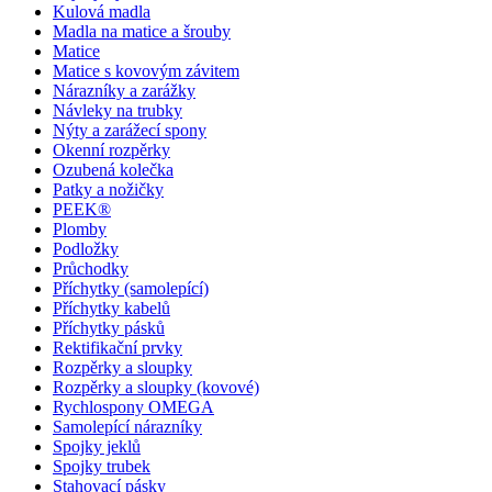
Kulová madla
Madla na matice a šrouby
Matice
Matice s kovovým závitem
Nárazníky a zarážky
Návleky na trubky
Nýty a zarážecí spony
Okenní rozpěrky
Ozubená kolečka
Patky a nožičky
PEEK®
Plomby
Podložky
Průchodky
Příchytky (samolepící)
Příchytky kabelů
Příchytky pásků
Rektifikační prvky
Rozpěrky a sloupky
Rozpěrky a sloupky (kovové)
Rychlospony OMEGA
Samolepící nárazníky
Spojky jeklů
Spojky trubek
Stahovací pásky