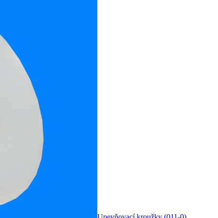
Upevňovací kroužky (011-0)