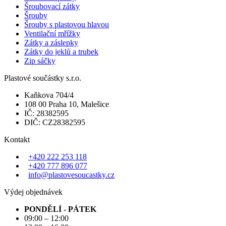
Šroubovací zátky
Šrouby
Šrouby s plastovou hlavou
Ventilační mřížky
Zátky a záslepky
Zátky do jeklů a trubek
Zip sáčky
Plastové součástky s.r.o.
Kaňkova 704/4
108 00 Praha 10, Malešice
IČ: 28382595
DIČ: CZ28382595
Kontakt
+420 222 253 118
+420 777 896 077
info@plastovesoucastky.cz
Výdej objednávek
PONDĚLÍ - PÁTEK
09:00 – 12:00