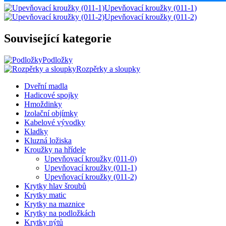
Upevňovací kroužky (011-1)
Upevňovací kroužky (011-2)
Související kategorie
Podložky
Rozpěrky a sloupky
Dveřní madla
Hadicové spojky
Hmoždinky
Izolační objímky
Kabelové vývodky
Kladky
Kluzná ložiska
Kroužky na hřídele
Upevňovací kroužky (011-0)
Upevňovací kroužky (011-1)
Upevňovací kroužky (011-2)
Krytky hlav šroubů
Krytky matic
Krytky na maznice
Krytky na podložkách
Krytky nýtů