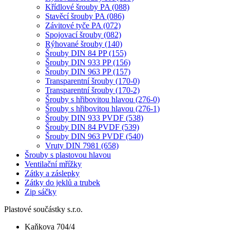
Křídlové šrouby PA (088)
Stavěcí šrouby PA (086)
Závitové tyče PA (072)
Spojovací šrouby (082)
Rýhované šrouby (140)
Šrouby DIN 84 PP (155)
Šrouby DIN 933 PP (156)
Šrouby DIN 963 PP (157)
Transparentní šrouby (170-0)
Transparentní šrouby (170-2)
Šrouby s hřibovitou hlavou (276-0)
Šrouby s hřibovitou hlavou (276-1)
Šrouby DIN 933 PVDF (538)
Šrouby DIN 84 PVDF (539)
Šrouby DIN 963 PVDF (540)
Vruty DIN 7981 (658)
Šrouby s plastovou hlavou
Ventilační mřížky
Zátky a záslepky
Zátky do jeklů a trubek
Zip sáčky
Plastové součástky s.r.o.
Kaňkova 704/4