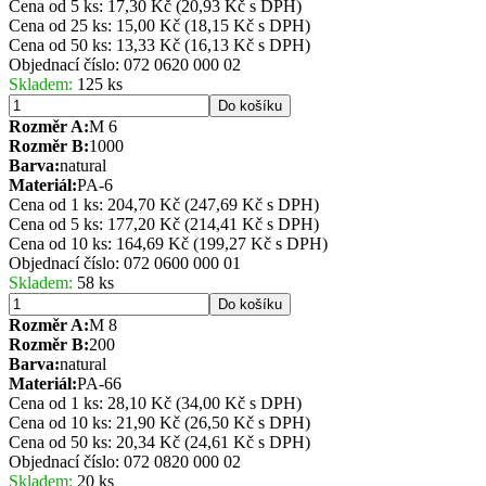
Cena od 5 ks: 17,30 Kč
(20,93 Kč s DPH)
Cena od 25 ks: 15,00 Kč
(18,15 Kč s DPH)
Cena od 50 ks: 13,33 Kč
(16,13 Kč s DPH)
Objednací číslo:
072 0620 000 02
Skladem:
125 ks
Do košíku
Rozměr A:
M 6
Rozměr B:
1000
Barva:
natural
Materiál:
PA-6
Cena od 1 ks: 204,70 Kč
(247,69 Kč s DPH)
Cena od 5 ks: 177,20 Kč
(214,41 Kč s DPH)
Cena od 10 ks: 164,69 Kč
(199,27 Kč s DPH)
Objednací číslo:
072 0600 000 01
Skladem:
58 ks
Do košíku
Rozměr A:
M 8
Rozměr B:
200
Barva:
natural
Materiál:
PA-66
Cena od 1 ks: 28,10 Kč
(34,00 Kč s DPH)
Cena od 10 ks: 21,90 Kč
(26,50 Kč s DPH)
Cena od 50 ks: 20,34 Kč
(24,61 Kč s DPH)
Objednací číslo:
072 0820 000 02
Skladem:
20 ks