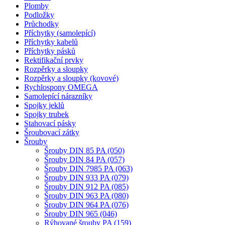
Plomby
Podložky
Průchodky
Příchytky (samolepící)
Příchytky kabelů
Příchytky pásků
Rektifikační prvky
Rozpěrky a sloupky
Rozpěrky a sloupky (kovové)
Rychlospony OMEGA
Samolepící nárazníky
Spojky jeklů
Spojky trubek
Stahovací pásky
Šroubovací zátky
Šrouby
Šrouby DIN 85 PA (050)
Šrouby DIN 84 PA (057)
Šrouby DIN 7985 PA (063)
Šrouby DIN 933 PA (079)
Šrouby DIN 912 PA (085)
Šrouby DIN 963 PA (080)
Šrouby DIN 964 PA (076)
Šrouby DIN 965 (046)
Rýhované šrouby PA (159)