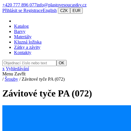
+420 777 896 077
info@plastovesoucastky.cz
Přihlásit se
Registrace
English
CZK
EUR
Katalog
Barvy
Materiály
Kluzná ložiska
Zátky a závity
Kontakty
OK
x
Vyhledávání
Menu
Zavřít
/
Šrouby
/
Závitové tyče PA (072)
Závitové tyče PA (072)