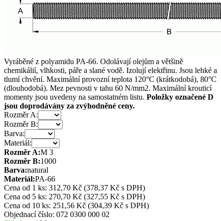
Vyráběné z polyamidu PA-66. Odolávají olejům a většině
chemikálií, vlhkosti, páře a slané vodě. Izolují elektřinu. Jsou lehké a
tlumí chvění. Maximální provozní teplota 120°C (krátkodobá), 80°C
(dlouhodobá). Mez pevnosti v tahu 60 N/mm2. Maximální krouticí
momenty jsou uvedeny na samostatném listu.
Položky označené D
jsou doprodávány za zvýhodněné ceny.
Rozměr A:
Rozměr B:
Barva:
Materiál:
Rozměr A:
M 3
Rozměr B:
1000
Barva:
natural
Materiál:
PA-66
Cena od 1 ks: 312,70 Kč
(378,37 Kč s DPH)
Cena od 5 ks: 270,70 Kč
(327,55 Kč s DPH)
Cena od 10 ks: 251,56 Kč
(304,39 Kč s DPH)
Objednací číslo:
072 0300 000 02