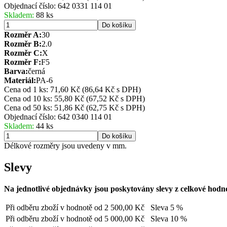
Objednací číslo:
642 0331 114 01
Skladem:
88 ks
Do košíku
Rozměr A:
30
Rozměr B:
2.0
Rozměr C:
X
Rozměr F:
F5
Barva:
černá
Materiál:
PA-6
Cena od 1 ks: 71,60 Kč
(86,64 Kč s DPH)
Cena od 10 ks: 55,80 Kč
(67,52 Kč s DPH)
Cena od 50 ks: 51,86 Kč
(62,75 Kč s DPH)
Objednací číslo:
642 0340 114 01
Skladem:
44 ks
Do košíku
Délkové rozměry jsou uvedeny v mm.
Slevy
Na jednotlivé objednávky jsou poskytovány slevy z celkové hodn
Při odběru zboží v hodnotě od
2 500,00 Kč
Sleva 5 %
Při odběru zboží v hodnotě od
5 000,00 Kč
Sleva 10 %