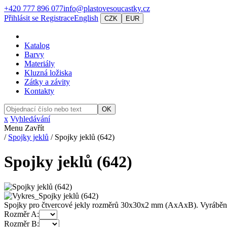
+420 777 896 077
info@plastovesoucastky.cz
Přihlásit se
Registrace
English
CZK
EUR
Katalog
Barvy
Materiály
Kluzná ložiska
Zátky a závity
Kontakty
OK
x
Vyhledávání
Menu
Zavřít
/
Spojky jeklů
/
Spojky jeklů (642)
Spojky jeklů (642)
Spojky pro čtvercové jekly rozměrů 30x30x2 mm (AxAxB). Vyráběné z č
Rozměr A:
Rozměr B: