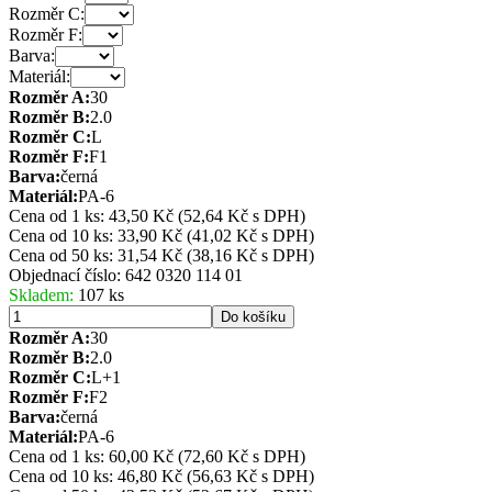
Rozměr C:
Rozměr F:
Barva:
Materiál:
Rozměr A:
30
Rozměr B:
2.0
Rozměr C:
L
Rozměr F:
F1
Barva:
černá
Materiál:
PA-6
Cena od 1 ks: 43,50 Kč
(52,64 Kč s DPH)
Cena od 10 ks: 33,90 Kč
(41,02 Kč s DPH)
Cena od 50 ks: 31,54 Kč
(38,16 Kč s DPH)
Objednací číslo:
642 0320 114 01
Skladem:
107 ks
Do košíku
Rozměr A:
30
Rozměr B:
2.0
Rozměr C:
L+1
Rozměr F:
F2
Barva:
černá
Materiál:
PA-6
Cena od 1 ks: 60,00 Kč
(72,60 Kč s DPH)
Cena od 10 ks: 46,80 Kč
(56,63 Kč s DPH)