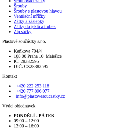
Šroubovací zátky
Šrouby
Šrouby s plastovou hlavou
Ventilační mřížky
Zátky a záslepky
Zátky do jeklů a trubek
Zip sáčky
Plastové součástky s.r.o.
Kaňkova 704/4
108 00 Praha 10, Malešice
IČ: 28382595
DIČ: CZ28382595
Kontakt
+420 222 253 118
+420 777 896 077
info@plastovesoucastky.cz
Výdej objednávek
PONDĚLÍ - PÁTEK
09:00 – 12:00
13:00 – 16:00