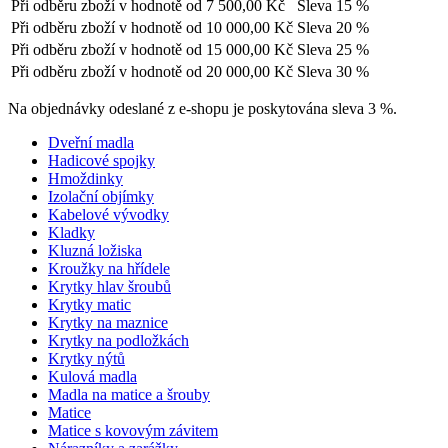
Při odběru zboží v hodnotě od
7 500,00 Kč
Sleva 15 %
Při odběru zboží v hodnotě od
10 000,00 Kč
Sleva 20 %
Při odběru zboží v hodnotě od
15 000,00 Kč
Sleva 25 %
Při odběru zboží v hodnotě od
20 000,00 Kč
Sleva 30 %
Na objednávky odeslané z e-shopu je poskytována sleva 3 %.
Dveřní madla
Hadicové spojky
Hmoždinky
Izolační objímky
Kabelové vývodky
Kladky
Kluzná ložiska
Kroužky na hřídele
Krytky hlav šroubů
Krytky matic
Krytky na maznice
Krytky na podložkách
Krytky nýtů
Kulová madla
Madla na matice a šrouby
Matice
Matice s kovovým závitem