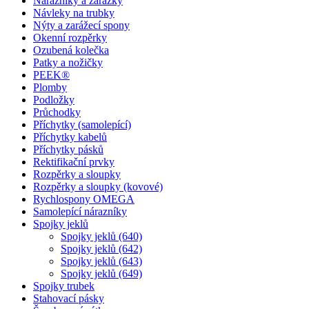
Nárazníky a zarážky
Návleky na trubky
Nýty a zarážecí spony
Okenní rozpěrky
Ozubená kolečka
Patky a nožičky
PEEK®
Plomby
Podložky
Průchodky
Příchytky (samolepící)
Příchytky kabelů
Příchytky pásků
Rektifikační prvky
Rozpěrky a sloupky
Rozpěrky a sloupky (kovové)
Rychlospony OMEGA
Samolepící nárazníky
Spojky jeklů
Spojky jeklů (640)
Spojky jeklů (642)
Spojky jeklů (643)
Spojky jeklů (649)
Spojky trubek
Stahovací pásky