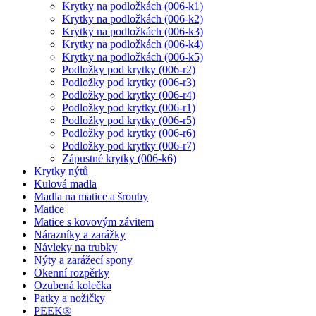
Krytky na podložkách (006-k1)
Krytky na podložkách (006-k2)
Krytky na podložkách (006-k3)
Krytky na podložkách (006-k4)
Krytky na podložkách (006-k5)
Podložky pod krytky (006-r2)
Podložky pod krytky (006-r3)
Podložky pod krytky (006-r4)
Podložky pod krytky (006-r1)
Podložky pod krytky (006-r5)
Podložky pod krytky (006-r6)
Podložky pod krytky (006-r7)
Zápustné krytky (006-k6)
Krytky nýtů
Kulová madla
Madla na matice a šrouby
Matice
Matice s kovovým závitem
Nárazníky a zarážky
Návleky na trubky
Nýty a zarážecí spony
Okenní rozpěrky
Ozubená kolečka
Patky a nožičky
PEEK®