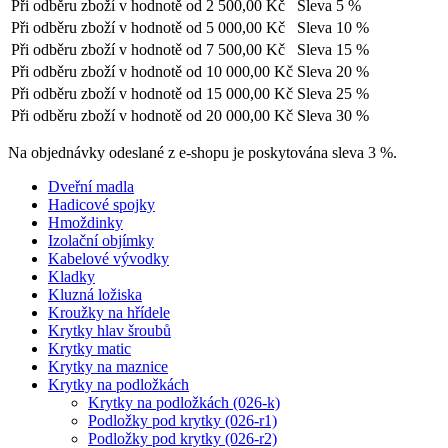
Při odběru zboží v hodnotě od
2 500,00 Kč
Sleva 5 %
Při odběru zboží v hodnotě od
5 000,00 Kč
Sleva 10 %
Při odběru zboží v hodnotě od
7 500,00 Kč
Sleva 15 %
Při odběru zboží v hodnotě od
10 000,00 Kč
Sleva 20 %
Při odběru zboží v hodnotě od
15 000,00 Kč
Sleva 25 %
Při odběru zboží v hodnotě od
20 000,00 Kč
Sleva 30 %
Na objednávky odeslané z e-shopu je poskytována sleva 3 %.
Dveřní madla
Hadicové spojky
Hmoždinky
Izolační objímky
Kabelové vývodky
Kladky
Kluzná ložiska
Kroužky na hřídele
Krytky hlav šroubů
Krytky matic
Krytky na maznice
Krytky na podložkách
Krytky na podložkách (026-k)
Podložky pod krytky (026-r1)
Podložky pod krytky (026-r2)