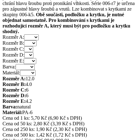
chrání hlavu šroubu proti pronikání vlhkosti. Série 006-r7 je určena
pro zápustné hlavy šroubů a vrutů. Lze kombinovat s krytkami ze
skupiny 006-k5.
Obě součásti, podložku a krytku, je nutné
objednat samostatně. Pro kombinování s krytkami je
rozhodující rozměr A, který musí být pro podložku a krytku
shodný.
Rozměr A:
Rozměr B:
Rozměr C:
Rozměr D:
Rozměr E:
Barva:
Materiál:
Rozměr A:
12.0
Rozměr B:
4.0
Rozměr C:
6
Rozměr D:
6
Rozměr E:
4.2
Barva:
natural
Materiál:
PA-6
Cena od 1 ks: 5,70 Kč
(6,90 Kč s DPH)
Cena od 50 ks: 2,80 Kč
(3,39 Kč s DPH)
Cena od 250 ks: 1,90 Kč
(2,30 Kč s DPH)
Cena od 500 ks: 1,42 Kč
(1,72 Kč s DPH)