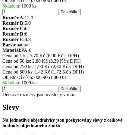
Objednací číslo:
006 9041 000 01
Skladem:
1000 ks
Do košíku
Rozměr A:
12.0
Rozměr B:
5.0
Rozměr C:
6
Rozměr D:
8
Rozměr E:
4.8
Barva:
natural
Materiál:
PA-6
Cena od 1 ks: 5,70 Kč
(6,90 Kč s DPH)
Cena od 50 ks: 2,80 Kč
(3,39 Kč s DPH)
Cena od 250 ks: 1,90 Kč
(2,30 Kč s DPH)
Cena od 500 ks: 1,42 Kč
(1,72 Kč s DPH)
Objednací číslo:
006 9051 000 01
Skladem:
1000 ks
Do košíku
Délkové rozměry jsou uvedeny v mm.
Slevy
Na jednotlivé objednávky jsou poskytovány slevy z celkové
hodnoty objednaného zboží: