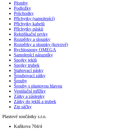
Plomby
Podložky
Průchodky
Příchytky (samolepící)
Příchytky kabelů
Příchytky pásků
Rektifikační prvky
Rozpěrky a sloupky
Rozpěrky a sloupky (kovové)
Rychlospony OMEGA
Samolepící nárazníky
Spojky jeklů
Spojky trubek
Stahovací pásky
Šroubovací zátky
Šrouby
Šrouby s plastovou hlavou
Ventilační mřížky
Zátky a záslepky
Zátky do jeklů a trubek
Zip sáčky
Plastové součástky s.r.o.
Kaňkova 704/4