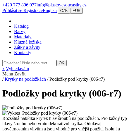
+420 777 896 077
info@plastovesoucastky.cz
Přihlásit se
Registrace
English
CZK
EUR
Katalog
Barvy
Materiály
Kluzná ložiska
Zátky a závity
Kontakty
OK
x
Vyhledávání
Menu
Zavřít
/
Krytky na podložkách
/
Podložky pod krytky (006-r7)
Podložky pod krytky (006-r7)
Rozsáhlá nabídka krytek hlav šroubů na podložkách. Pro každý typ
hlavy šroubu nebo vrutu dekorativní krytka. Odolávají
povětrnostním vlivům a jsou vhodné pro vnější použití. Izolují a