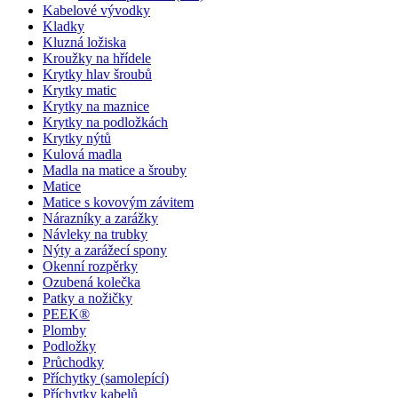
Kabelové vývodky
Kladky
Kluzná ložiska
Kroužky na hřídele
Krytky hlav šroubů
Krytky matic
Krytky na maznice
Krytky na podložkách
Krytky nýtů
Kulová madla
Madla na matice a šrouby
Matice
Matice s kovovým závitem
Nárazníky a zarážky
Návleky na trubky
Nýty a zarážecí spony
Okenní rozpěrky
Ozubená kolečka
Patky a nožičky
PEEK®
Plomby
Podložky
Průchodky
Příchytky (samolepící)
Příchytky kabelů