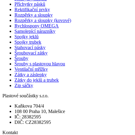
Příchytky pásků
Rektifikační prvky
Rozpěrky a sloupky
Rozpěrky a sloupky (kovové)
Rychlospony OMEGA
Samolepící nárazníky
Spojky jeklů
Spojky trubek
Stahovací pásky
Šroubovací zátky
Šrouby
Šrouby s plastovou hlavou
Ventilační mřížky
Zátky a záslepky
Zátky do jeklů a trubek
Zip sáčky
Plastové součástky s.r.o.
Kaňkova 704/4
108 00 Praha 10, Malešice
IČ: 28382595
DIČ: CZ28382595
Kontakt