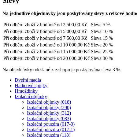
Slevy
Na jednotlivé objednávky jsou poskytovány slevy z celkové hodn
Při odběru zboží v hodnotě od
2 500,00 Kč
Sleva 5 %
Při odběru zboží v hodnotě od
5 000,00 Kč
Sleva 10 %
Při odběru zboží v hodnotě od
7 500,00 Kč
Sleva 15 %
Při odběru zboží v hodnotě od
10 000,00 Kč
Sleva 20 %
Při odběru zboží v hodnotě od
15 000,00 Kč
Sleva 25 %
Při odběru zboží v hodnotě od
20 000,00 Kč
Sleva 30 %
Na objednávky odeslané z e-shopu je poskytována sleva 3 %.
Dveřní madla
Hadicové spojky
Hmoždinky
Izolační objímky
Izolační objímky (018)
Izolační objímky (290)
Izolační objímky (312)
Izolační objímky (083)
Izolační pouzdra (017-0)
Izolační pouzdra (017-1)
Izolační pouzdra (118)