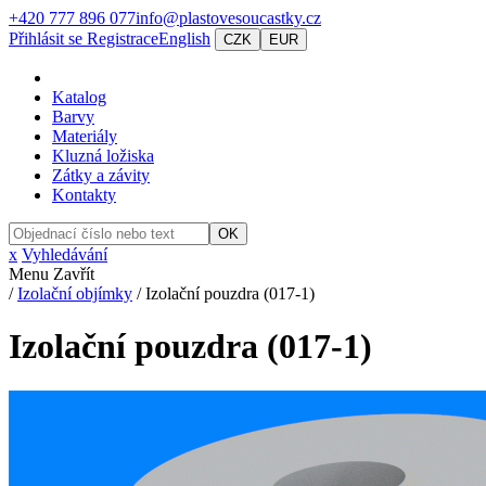
+420 777 896 077
info@plastovesoucastky.cz
Přihlásit se
Registrace
English
CZK
EUR
Katalog
Barvy
Materiály
Kluzná ložiska
Zátky a závity
Kontakty
OK
x
Vyhledávání
Menu
Zavřít
/
Izolační objímky
/
Izolační pouzdra (017-1)
Izolační pouzdra (017-1)