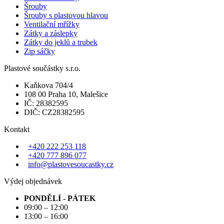
Šrouby
Šrouby s plastovou hlavou
Ventilační mřížky
Zátky a záslepky
Zátky do jeklů a trubek
Zip sáčky
Plastové součástky s.r.o.
Kaňkova 704/4
108 00 Praha 10, Malešice
IČ: 28382595
DIČ: CZ28382595
Kontakt
+420 222 253 118
+420 777 896 077
info@plastovesoucastky.cz
Výdej objednávek
PONDĚLÍ - PÁTEK
09:00 – 12:00
13:00 – 16:00