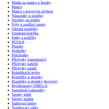
Madla na matice a šrouby
Matice
Matice s kovovým závitem
Nárazníky a zarážky
Návleky na trubky
Nýty a zarážecí spony
Okenní rozpěrky
Ozubená kolečka
Patky a nožičky
PEEK®
Plomby
Podložky
Průchodky
Příchytky (samolepící)
Příchytky kabelů
Příchytky pásků
Rektifikační prvky
Rozpěrky a sloupky
Rozpěrky a sloupky (kovové)
Rychlospony OMEGA
Samolepící nárazníky
Spojky jeklů
Spojky trubek
Stahovací pásky
Šroubovací zátky