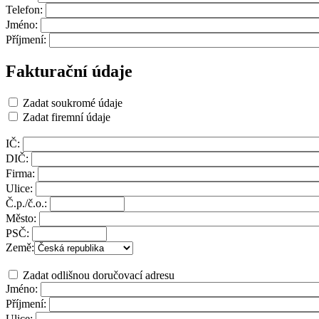
Telefon:
Jméno:
Příjmení:
Fakturační údaje
Zadat soukromé údaje
Zadat firemní údaje
IČ:
DIČ:
Firma:
Ulice:
Č.p./č.o.:
Město:
PSČ:
Země:
Zadat odlišnou doručovací adresu
Jméno:
Příjmení:
Ulice: