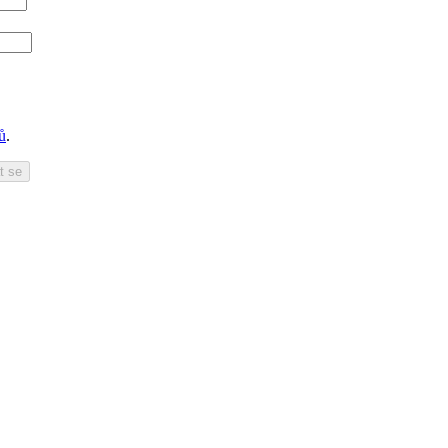
ů
.
t se