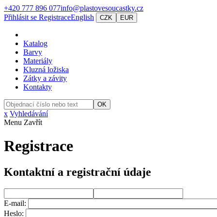
+420 777 896 077
info@plastovesoucastky.cz
Přihlásit se
Registrace
English
CZK
EUR
Katalog
Barvy
Materiály
Kluzná ložiska
Zátky a závity
Kontakty
OK
x
Vyhledávání
Menu
Zavřít
Registrace
Kontaktní a registrační údaje
E-mail:
Heslo: