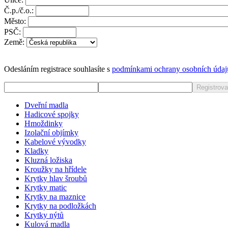
Č.p./č.o.:
Město:
PSČ:
Země:
Odesláním registrace souhlasíte s
podmínkami ochrany osobních údaj
Registrova
Dveřní madla
Hadicové spojky
Hmoždinky
Izolační objímky
Kabelové vývodky
Kladky
Kluzná ložiska
Kroužky na hřídele
Krytky hlav šroubů
Krytky matic
Krytky na maznice
Krytky na podložkách
Krytky nýtů
Kulová madla