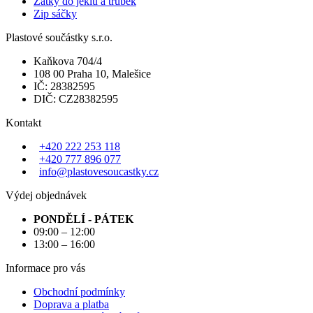
Zátky do jeklů a trubek
Zip sáčky
Plastové součástky s.r.o.
Kaňkova 704/4
108 00 Praha 10, Malešice
IČ: 28382595
DIČ: CZ28382595
Kontakt
+420 222 253 118
+420 777 896 077
info@plastovesoucastky.cz
Výdej objednávek
PONDĚLÍ - PÁTEK
09:00 – 12:00
13:00 – 16:00
Informace pro vás
Obchodní podmínky
Doprava a platba