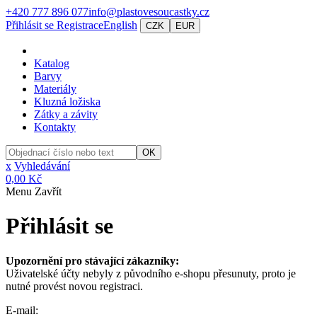
+420 777 896 077
info@plastovesoucastky.cz
Přihlásit se
Registrace
English
CZK
EUR
Katalog
Barvy
Materiály
Kluzná ložiska
Zátky a závity
Kontakty
OK
x
Vyhledávání
0,00 Kč
Menu
Zavřít
Přihlásit se
Upozornění pro stávající zákazníky:
Uživatelské účty nebyly z původního e-shopu přesunuty, proto je
nutné provést novou registraci.
E-mail: