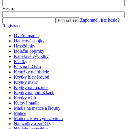
Heslo:
Zapomněli jste heslo?
|
Přihlásit se
Registrace
Dveřní madla
Hadicové spojky
Hmoždinky
Izolační objímky
Kabelové vývodky
Kladky
Kluzná ložiska
Kroužky na hřídele
Krytky hlav šroubů
Krytky matic
Krytky na maznice
Krytky na podložkách
Krytky nýtů
Kulová madla
Madla na matice a šrouby
Matice
Matice s kovovým závitem
Nárazníky a zarážky
Návleky na trubky