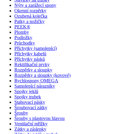
Nýty a zarážecí spony
Okenní rozpěrky
Ozubená kolečka
Patky a nožičky
PEEK®
Plomby
Podložky
Průchodky
Příchytky (samolepící)
Příchytky kabelů
Příchytky pásků
Rektifikační prvky
Rozpěrky a sloupky
Rozpěrky a sloupky (kovové)
Rychlospony OMEGA
Samolepící nárazníky
Spojky jeklů
Spojky trubek
Stahovací pásky
Šroubovací zátky
Šrouby
Šrouby s plastovou hlavou
Ventilační mřížky
Zátky a záslepky