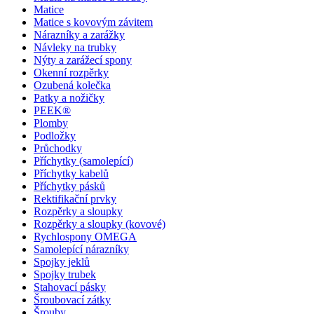
Matice
Matice s kovovým závitem
Nárazníky a zarážky
Návleky na trubky
Nýty a zarážecí spony
Okenní rozpěrky
Ozubená kolečka
Patky a nožičky
PEEK®
Plomby
Podložky
Průchodky
Příchytky (samolepící)
Příchytky kabelů
Příchytky pásků
Rektifikační prvky
Rozpěrky a sloupky
Rozpěrky a sloupky (kovové)
Rychlospony OMEGA
Samolepící nárazníky
Spojky jeklů
Spojky trubek
Stahovací pásky
Šroubovací zátky
Šrouby