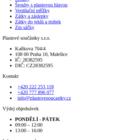
Šrouby s plastovou hlavou
Ventilační mřížky
Zátky a záslepky
Zátky do jeklů a trubek
Zip sáčky
Plastové součástky s.r.o.
Kaňkova 704/4
108 00 Praha 10, Malešice
IČ: 28382595
DIČ: CZ28382595
Kontakt
+420 222 253 118
+420 777 896 077
info@plastovesoucastky.cz
Výdej objednávek
PONDĚLÍ - PÁTEK
09:00 – 12:00
13:00 – 16:00