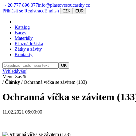
+420 777 896 077
info@plastovesoucastky.cz
Přihlásit se
Registrace
English
CZK
EUR
Katalog
Barvy
Materiály
Kluzná ložiska
Zátky a závity
Kontakty
OK
Vyhledávání
Menu
Zavřít
/
Články
/
Ochranná víčka se závitem (133)
Ochranná víčka se závitem (133
11.02.2021 05:00:00