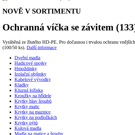
NOVĚ V SORTIMENTU
Ochranná víčka se závitem (133
Vyráběná ze žlutého HD-PE. Pro dočasnou i trvalou ochranu vnějších
(100/50 ks).
Další informace
Dveřní madla
Hadicové spojky
Hmoždinky
Izolační objímky
Kabelové vývodky
Kladky
Kluzná ložiska
Kroužky na hřídele
Krytky hlav šroubů
Krytky matic
Krytky na maznice
Krytky na podložkách
Krytky nýtů
Kulová madla
Madla na matice a šrouby